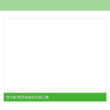
雙主軸/雙系統動柱式加工機